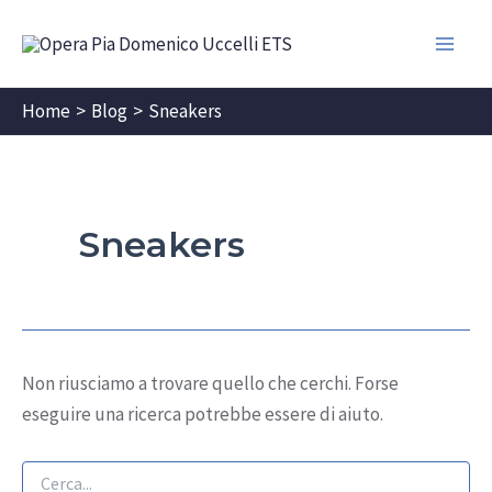
Vai
al
Main
contenuto
Home
Blog
Sneakers
Men
Sneakers
Non riusciamo a trovare quello che cerchi. Forse
eseguire una ricerca potrebbe essere di aiuto.
Cerca: