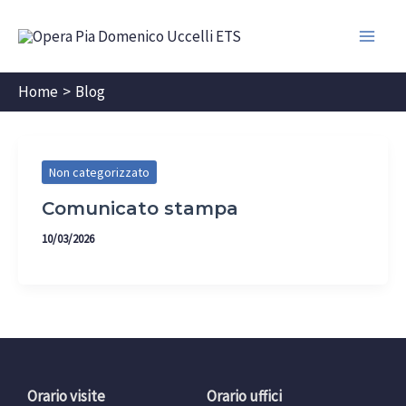
Vai
al
Main
contenuto
Home
Blog
Men
Non categorizzato
Comunicato stampa
10/03/2026
Orario visite
Orario uffici