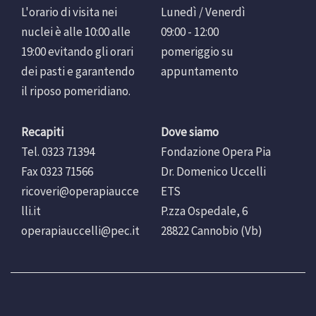
L'orario di visita nei
Lunedì / Venerdì
nuclei è alle 10:00 alle
09:00 - 12:00
19:00 evitando gli orari
pomeriggio su
dei pasti e garantendo
appuntamento
il riposo pomeridiano.
Recapiti
Dove siamo
Tel. 0323 71394
Fondazione Opera Pia
Fax 0323 71566
Dr. Domenico Uccelli
ricoveri@operapiaucce
ETS
lli.it
P.zza Ospedale, 6
operapiauccelli@pec.it
28822 Cannobio (Vb)