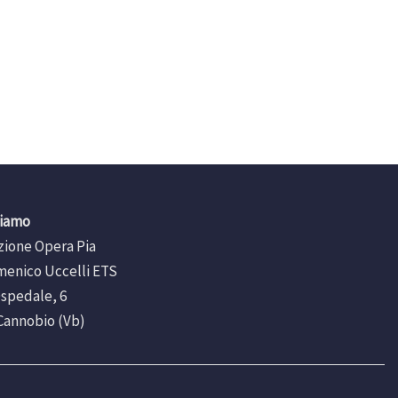
siamo
ione Opera Pia
menico Uccelli ETS
Ospedale, 6
Cannobio (Vb)