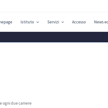
mepage
Istituto
Servizi
Accesso
News ed
ne ogni due camere