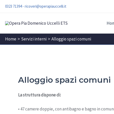
Vai
0323 71394
-
ricoveri@operapiauccelli.it
al
contenuto
Ho
Home
Servizi interni
Alloggio spazi comuni
Alloggio spazi comuni
La struttura dispone di:
• 47 camere doppie, con antibagno e bagno in comu