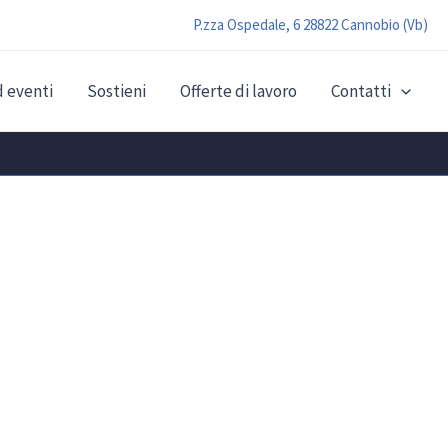
P.zza Ospedale, 6 28822 Cannobio (Vb)
 eventi
Sostieni
Offerte di lavoro
Contatti