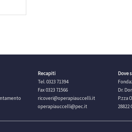
Recapiti
Dove 
Tel. 0323 71394
Fondaz
Fax 0323 71566
Dr. Do
untamento
ricoveri@operapiauccelli.it
P.zza 
operapiauccelli@pec.it
28822 